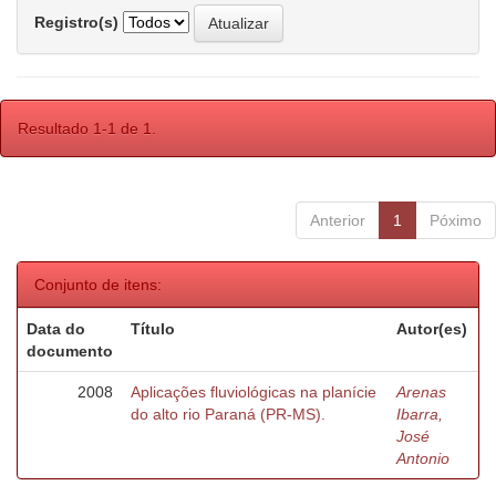
Registro(s)
Resultado 1-1 de 1.
Anterior
1
Póximo
Conjunto de itens:
Data do
Título
Autor(es)
documento
2008
Aplicações fluviológicas na planície
Arenas
do alto rio Paraná (PR-MS).
Ibarra,
José
Antonio