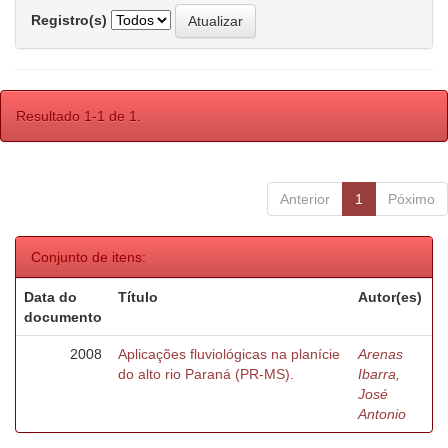
Registro(s)
Resultado 1-1 de 1.
Anterior
1
Póximo
Conjunto de itens:
Data do
Título
Autor(es)
documento
2008
Aplicações fluviológicas na planície
Arenas
do alto rio Paraná (PR-MS).
Ibarra,
José
Antonio