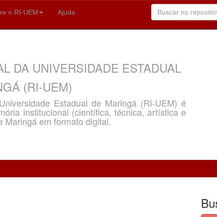
re o RI-UEM
Ajuda
AL DA UNIVERSIDADE ESTADUAL
GÁ (RI-UEM)
a Universidade Estadual de Maringá (RI-UEM) é
ria institucional (científica, técnica, artística e
e Maringá em formato digital.
Bu