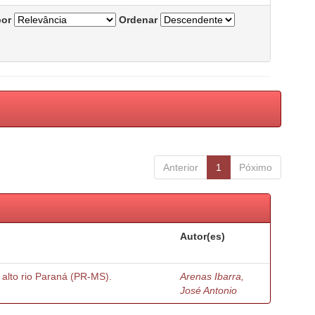
por
Ordenar
Anterior
1
Póximo
Autor(es)
o alto rio Paraná (PR-MS).
Arenas Ibarra,
José Antonio