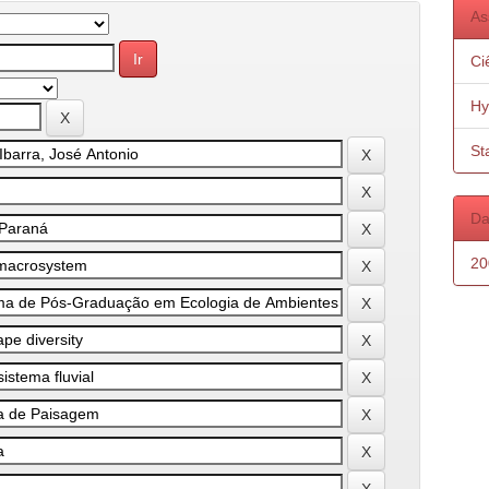
As
Ci
Hy
St
Da
20