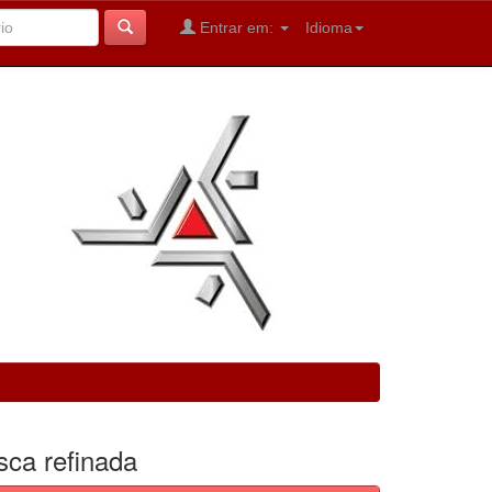
Entrar em:
Idioma
sca refinada