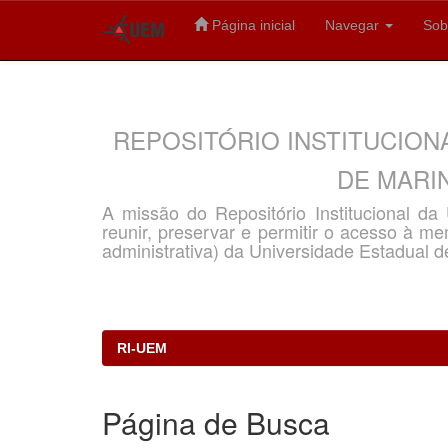
Página inicial
Navegar
Sob
Skip
navigation
REPOSITÓRIO INSTITUCION
DE MARIN
A missão do Repositório Institucional d
reunir, preservar e permitir o acesso à memó
administrativa) da Universidade Estadual d
RI-UEM
Página de Busca