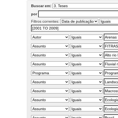
Buscar em:
por
Filtros correntes: