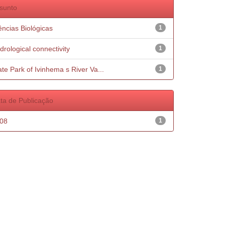
sunto
ências Biológicas
1
drological connectivity
1
ate Park of Ivinhema s River Va...
1
ta de Publicação
08
1