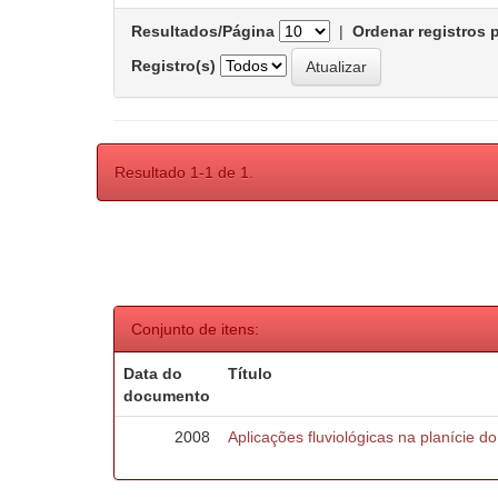
Resultados/Página
|
Ordenar registros 
Registro(s)
Resultado 1-1 de 1.
Conjunto de itens:
Data do
Título
documento
2008
Aplicações fluviológicas na planície d