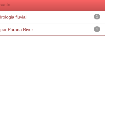
sunto
rologia fluvial
1
per Parana River
1