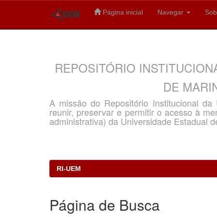
Página inicial
Navegar
Sob
Skip
navigation
REPOSITÓRIO INSTITUCION
DE MARIN
A missão do Repositório Institucional d
reunir, preservar e permitir o acesso à memó
administrativa) da Universidade Estadual d
RI-UEM
Página de Busca