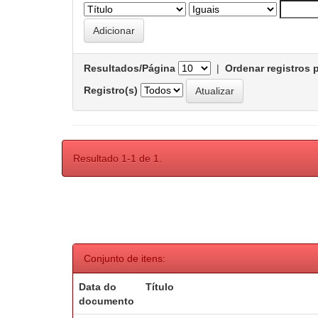
Resultados/Página
|
Ordenar registros 
Registro(s)
Resultado 1-1 de 1.
Conjunto de itens:
Data do
Título
documento