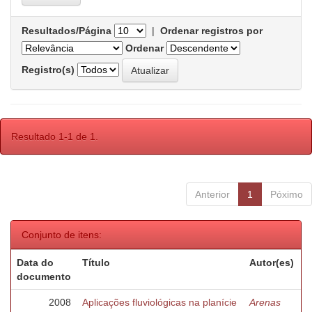
Resultados/Página
|
Ordenar registros por
Ordenar
Registro(s)
Resultado 1-1 de 1.
Anterior
1
Póximo
Conjunto de itens:
Data do
Título
Autor(es)
documento
2008
Aplicações fluviológicas na planície
Arenas