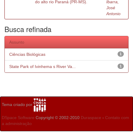
do alto rio Paraná (PR-MS).
Ibarra,
José
Antonio
Busca refinada
Assunto
Ciências Biológicas
1
State Park of Ivinhema s River Va...
1
Tema criado por
DSpace Software
Copyright © 2002-2010
Duraspace
-
Contato com
a administração