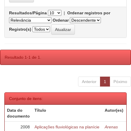
Resultados/Página
|
Ordenar registros por
Ordenar
Registro(s)
Resultado 1-1 de 1.
Anterior
1
Póximo
Conjunto de itens:
Data do
Título
Autor(es)
documento
2008
Aplicações fluviológicas na planície
Arenas