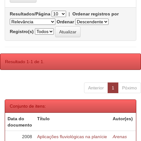
Resultados/Página
|
Ordenar registros por
Ordenar
Registro(s)
Resultado 1-1 de 1.
Anterior
1
Póximo
Conjunto de itens:
Data do
Título
Autor(es)
documento
2008
Aplicações fluviológicas na planície
Arenas