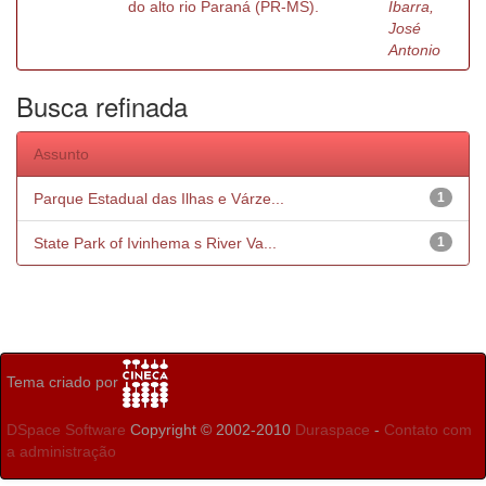
do alto rio Paraná (PR-MS).
Ibarra,
José
Antonio
Busca refinada
Assunto
Parque Estadual das Ilhas e Várze...
1
State Park of Ivinhema s River Va...
1
Tema criado por
DSpace Software
Copyright © 2002-2010
Duraspace
-
Contato com
a administração