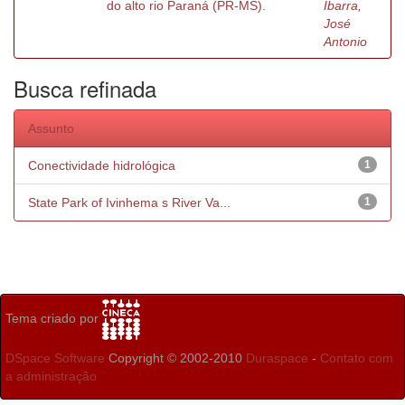
do alto rio Paraná (PR-MS).
Ibarra,
José
Antonio
Busca refinada
Assunto
Conectividade hidrológica
1
State Park of Ivinhema s River Va...
1
Tema criado por
DSpace Software
Copyright © 2002-2010
Duraspace
-
Contato com
a administração