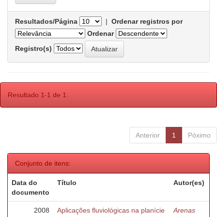
Resultados/Página
|
Ordenar registros por
Ordenar
Registro(s)
Resultado 1-1 de 1.
Anterior
1
Póximo
Conjunto de itens:
Data do
Título
Autor(es)
documento
2008
Aplicações fluviológicas na planície
Arenas