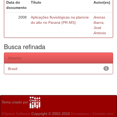
Data do
Título
Autor(es)
documento
2008
Aplicações fluviológicas na planície
Arenas
do alto rio Paraná (PR-MS).
Ibarra,
José
Antonio
Busca refinada
Assunto
Brasil.
1
Tema criado por
DSpace Software
Copyright © 2002-2010
Duraspace
-
Contato com