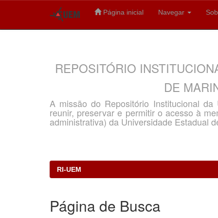
Página inicial
Navegar
Sob
Skip
navigation
REPOSITÓRIO INSTITUCION
DE MARIN
A missão do Repositório Institucional d
reunir, preservar e permitir o acesso à memó
administrativa) da Universidade Estadual d
RI-UEM
Página de Busca