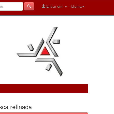
Entrar em:
Idioma
sca refinada