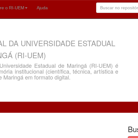
re o RI-UEM
Ajuda
AL DA UNIVERSIDADE ESTADUAL
GÁ (RI-UEM)
a Universidade Estadual de Maringá (RI-UEM) é
ria institucional (científica, técnica, artística e
e Maringá em formato digital.
Bu