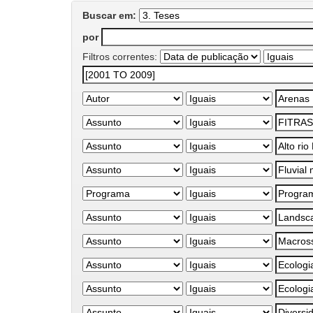
Buscar em:
por
Filtros correntes: