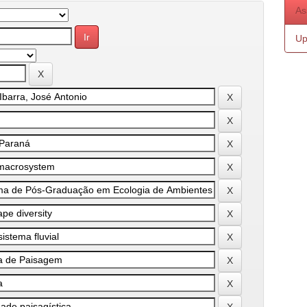
As
Up