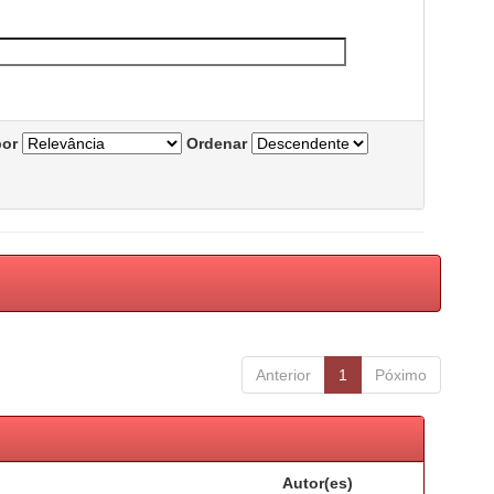
por
Ordenar
Anterior
1
Póximo
Autor(es)