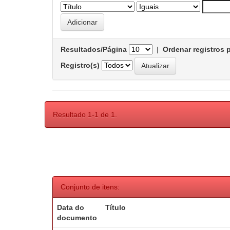
Resultados/Página
|
Ordenar registros 
Registro(s)
Resultado 1-1 de 1.
Conjunto de itens:
Data do
Título
documento