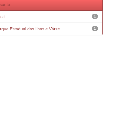
sunto
zil.
1
rque Estadual das Ilhas e Várze...
1