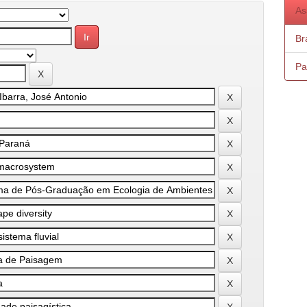
As
Bra
Pa