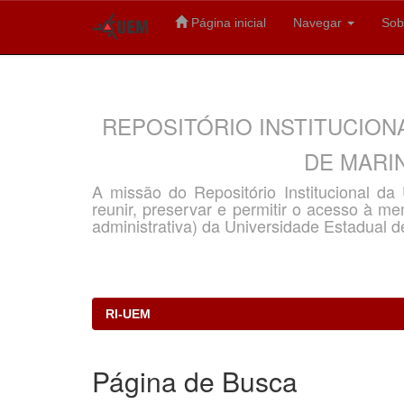
Página inicial
Navegar
Sob
Skip
navigation
REPOSITÓRIO INSTITUCION
DE MARIN
A missão do Repositório Institucional d
reunir, preservar e permitir o acesso à memó
administrativa) da Universidade Estadual d
RI-UEM
Página de Busca