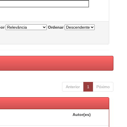
por
Ordenar
Anterior
1
Póximo
Autor(es)