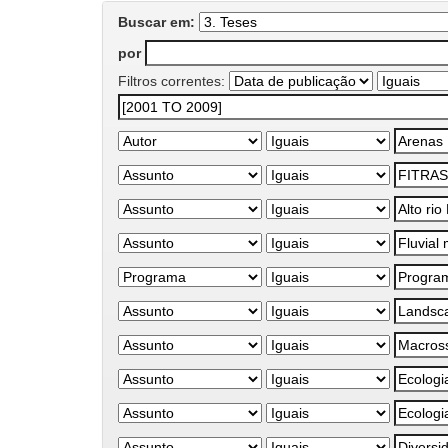
Buscar em:
por
Filtros correntes: