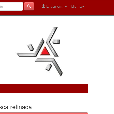
Entrar em:
Idioma
sca refinada