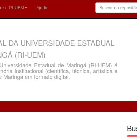
re o RI-UEM
Ajuda
AL DA UNIVERSIDADE ESTADUAL
GÁ (RI-UEM)
a Universidade Estadual de Maringá (RI-UEM) é
ria institucional (científica, técnica, artística e
e Maringá em formato digital.
Bu