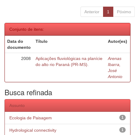
Anterior
1
Póximo
Conjunto de itens:
Data do
Título
Autor(es)
documento
2008
Aplicações fluviológicas na planície
Arenas
do alto rio Paraná (PR-MS).
Ibarra,
José
Antonio
Busca refinada
Assunto
Ecologia de Paisagem
1
Hydrological connectivity
1