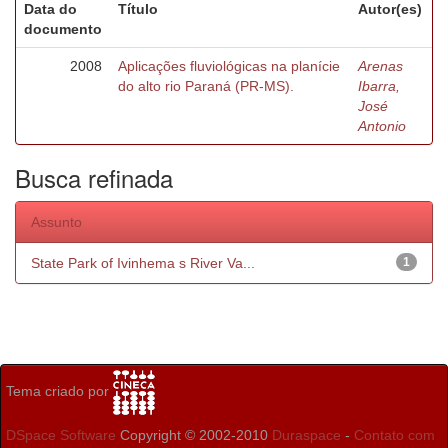
Data do
Título
Autor(es)
documento
2008
Aplicações fluviológicas na planície
Arenas
do alto rio Paraná (PR-MS).
Ibarra,
José
Antonio
Busca refinada
Assunto
State Park of Ivinhema s River Va...
1
Tema criado por
DSpace Software
Copyright © 2002-2010
Duraspace
-
Contato com