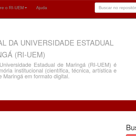
re o RI-UEM
Ajuda
AL DA UNIVERSIDADE ESTADUAL
GÁ (RI-UEM)
a Universidade Estadual de Maringá (RI-UEM) é
ria institucional (científica, técnica, artística e
e Maringá em formato digital.
Bu