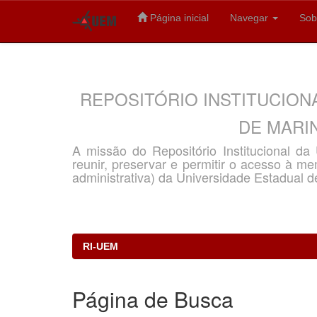
Página inicial
Navegar
Sob
Skip
navigation
REPOSITÓRIO INSTITUCION
DE MARIN
A missão do Repositório Institucional d
reunir, preservar e permitir o acesso à memó
administrativa) da Universidade Estadual d
RI-UEM
Página de Busca