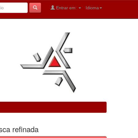
Entrar em:
Idioma
sca refinada