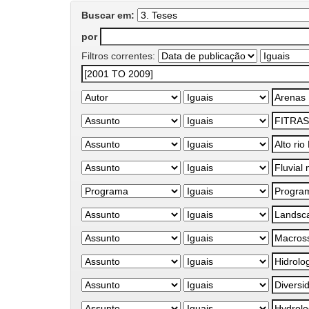
Buscar em:
por
Filtros correntes: