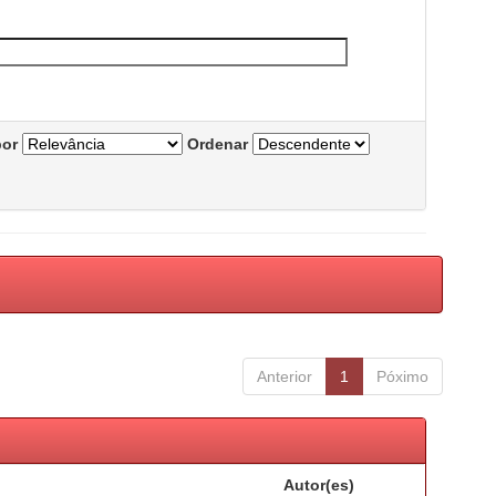
por
Ordenar
Anterior
1
Póximo
Autor(es)