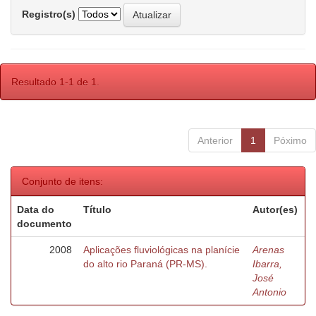
Registro(s)
Resultado 1-1 de 1.
Anterior
1
Póximo
Conjunto de itens:
Data do
Título
Autor(es)
documento
2008
Aplicações fluviológicas na planície
Arenas
do alto rio Paraná (PR-MS).
Ibarra,
José
Antonio