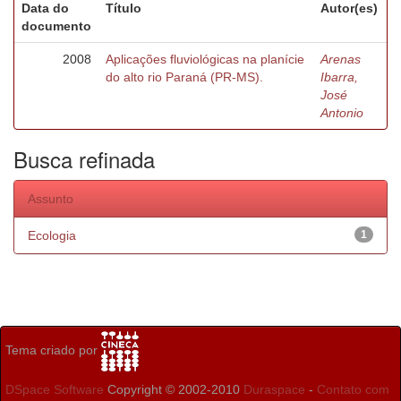
Data do
Título
Autor(es)
documento
2008
Aplicações fluviológicas na planície
Arenas
do alto rio Paraná (PR-MS).
Ibarra,
José
Antonio
Busca refinada
Assunto
Ecologia
1
Tema criado por
DSpace Software
Copyright © 2002-2010
Duraspace
-
Contato com