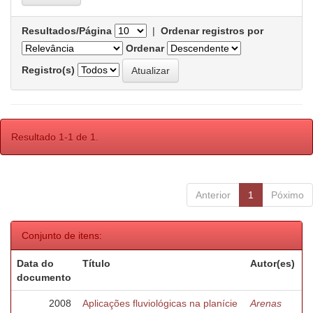
Resultados/Página
|
Ordenar registros por
Ordenar
Registro(s)
Resultado 1-1 de 1.
Anterior
1
Póximo
Conjunto de itens:
Data do
Título
Autor(es)
documento
2008
Aplicações fluviológicas na planície
Arenas