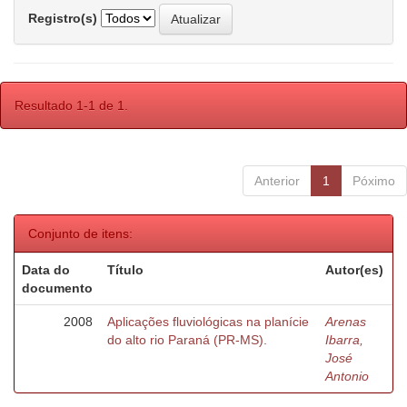
Registro(s)
Resultado 1-1 de 1.
Anterior
1
Póximo
Conjunto de itens:
Data do
Título
Autor(es)
documento
2008
Aplicações fluviológicas na planície
Arenas
do alto rio Paraná (PR-MS).
Ibarra,
José
Antonio