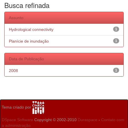
Busca refinada
Assunto
Hydrological connectivity
1
Planície de inundação
1
Data de Publicação
2008
1
Tema criado por
DSpace Software
Copyright © 2002-2010
Duraspace
-
Contato com
a administração