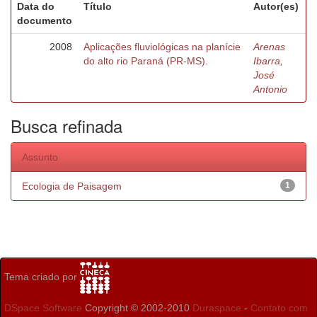
Data do
Título
Autor(es)
documento
2008
Aplicações fluviológicas na planície
Arenas
do alto rio Paraná (PR-MS).
Ibarra,
José
Antonio
Busca refinada
Assunto
Ecologia de Paisagem
1
Tema criado por
DSpace Software
Copyright © 2002-2010
Duraspace
-
Contato com