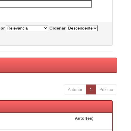
por
Ordenar
Anterior
1
Póximo
Autor(es)