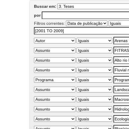
Buscar em:
por
Filtros correntes: