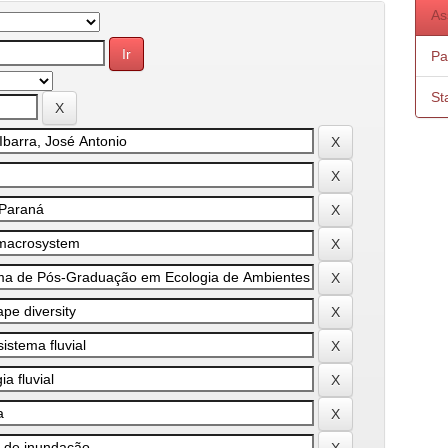
As
Pa
St