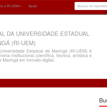
re o RI-UEM
Ajuda
AL DA UNIVERSIDADE ESTADUAL
GÁ (RI-UEM)
a Universidade Estadual de Maringá (RI-UEM) é
ria institucional (científica, técnica, artística e
e Maringá em formato digital.
Bu