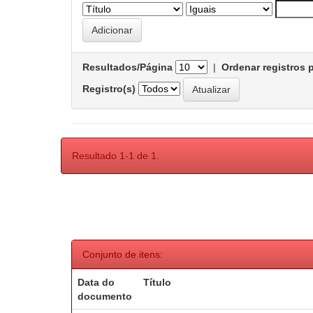
Resultados/Página
|
Ordenar registros 
Registro(s)
Resultado 1-1 de 1.
Conjunto de itens:
Data do
Título
documento