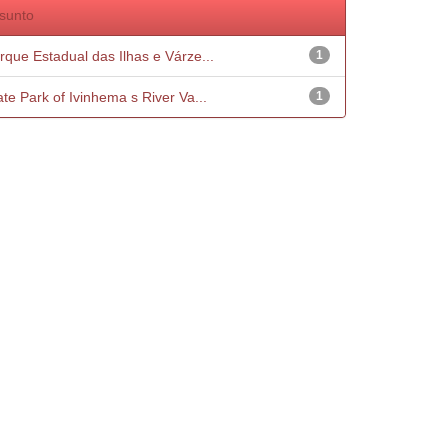
sunto
rque Estadual das Ilhas e Várze...
1
ate Park of Ivinhema s River Va...
1