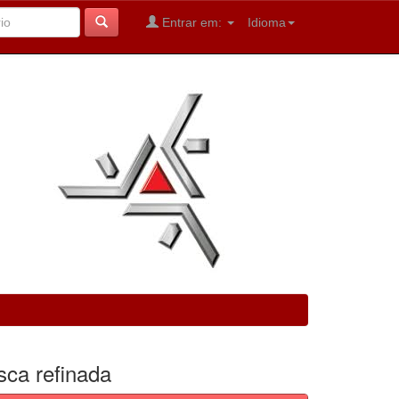
Entrar em:
Idioma
sca refinada