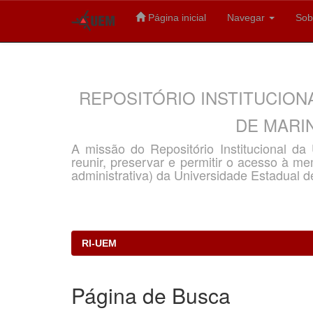
Página inicial
Navegar
Sob
Skip
navigation
REPOSITÓRIO INSTITUCION
DE MARIN
A missão do Repositório Institucional d
reunir, preservar e permitir o acesso à memó
administrativa) da Universidade Estadual d
RI-UEM
Página de Busca