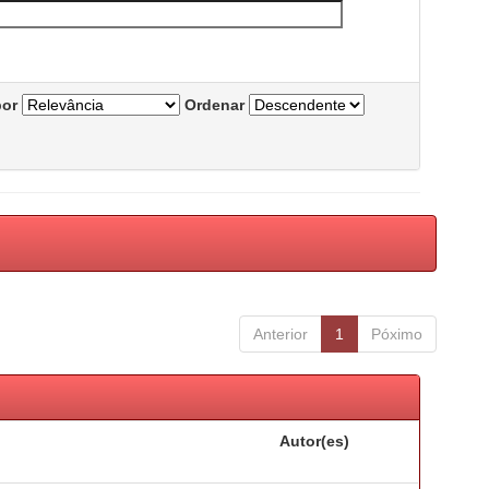
por
Ordenar
Anterior
1
Póximo
Autor(es)