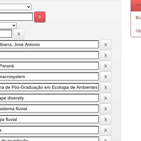
As
Bra
Up