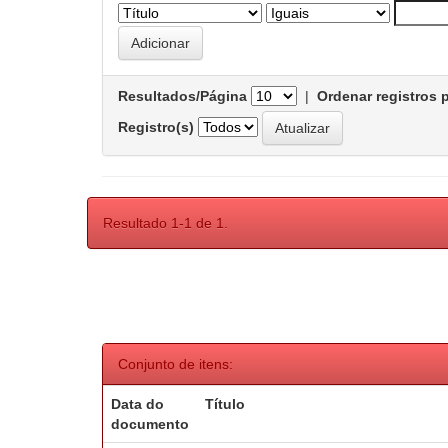
Resultados/Página
|
Ordenar registros 
Registro(s)
Resultado 1-1 de 1.
Conjunto de itens:
Data do
Título
documento