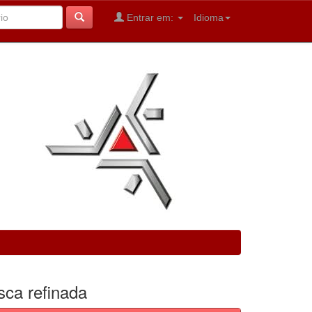
Entrar em:
Idioma
sca refinada