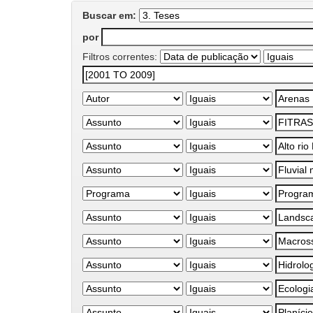
Buscar em:
por
Filtros correntes: