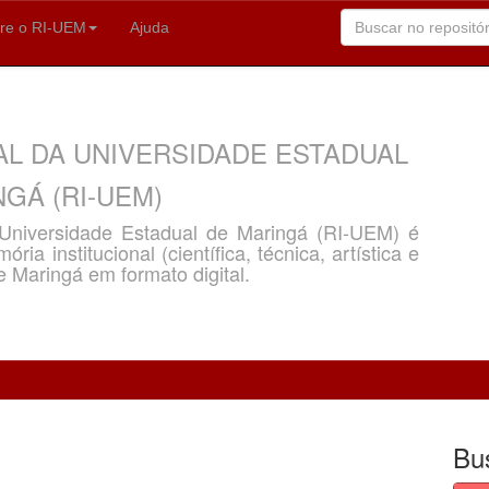
re o RI-UEM
Ajuda
AL DA UNIVERSIDADE ESTADUAL
GÁ (RI-UEM)
a Universidade Estadual de Maringá (RI-UEM) é
ria institucional (científica, técnica, artística e
e Maringá em formato digital.
Bu