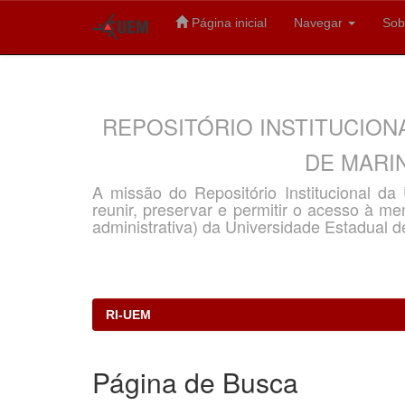
Página inicial
Navegar
Sob
Skip
navigation
REPOSITÓRIO INSTITUCION
DE MARIN
A missão do Repositório Institucional d
reunir, preservar e permitir o acesso à memó
administrativa) da Universidade Estadual d
RI-UEM
Página de Busca