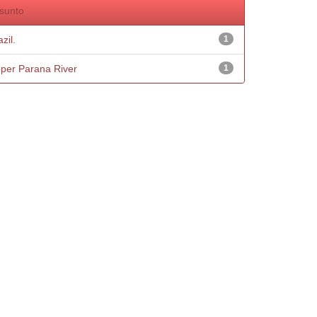
sunto
zil.
1
per Parana River
1