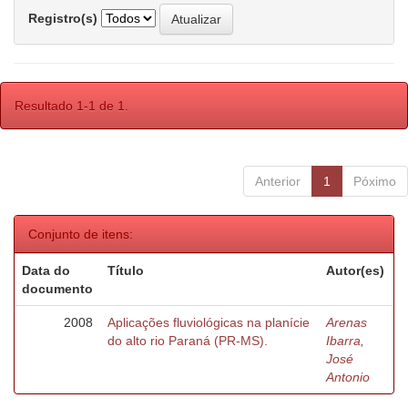
Registro(s)
Resultado 1-1 de 1.
Anterior
1
Póximo
Conjunto de itens:
Data do
Título
Autor(es)
documento
2008
Aplicações fluviológicas na planície
Arenas
do alto rio Paraná (PR-MS).
Ibarra,
José
Antonio