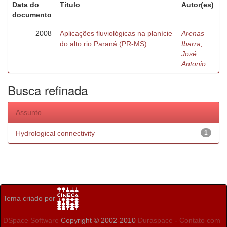
Data do
Título
Autor(es)
documento
2008
Aplicações fluviológicas na planície
Arenas
do alto rio Paraná (PR-MS).
Ibarra,
José
Antonio
Busca refinada
Assunto
Hydrological connectivity
1
Tema criado por
DSpace Software
Copyright © 2002-2010
Duraspace
-
Contato com