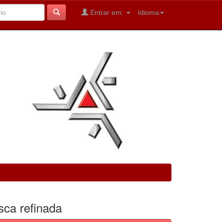
Entrar em:
Idioma
sca refinada