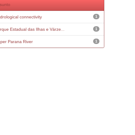
sunto
drological connectivity
1
rque Estadual das Ilhas e Várze...
1
per Parana River
1