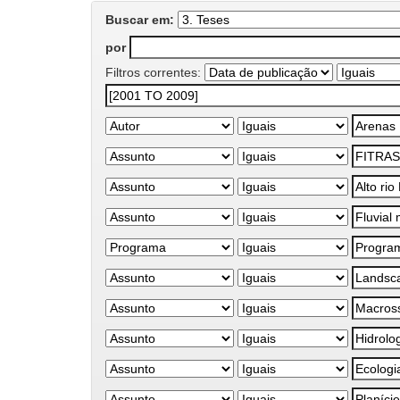
Buscar em:
por
Filtros correntes: