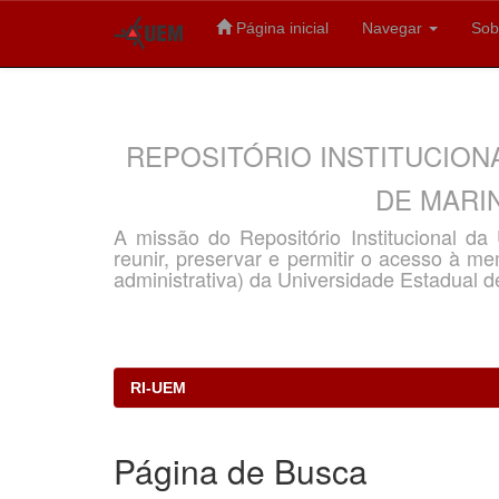
Página inicial
Navegar
Sob
Skip
navigation
REPOSITÓRIO INSTITUCION
DE MARIN
A missão do Repositório Institucional d
reunir, preservar e permitir o acesso à memó
administrativa) da Universidade Estadual d
RI-UEM
Página de Busca