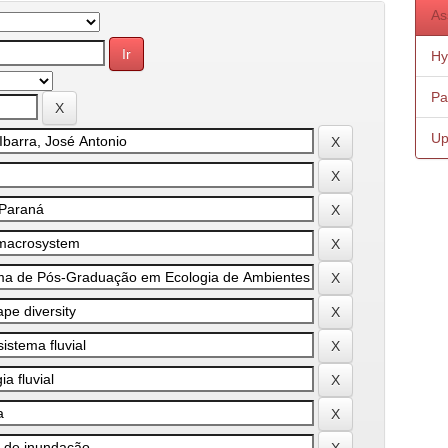
As
Hy
Pa
Up