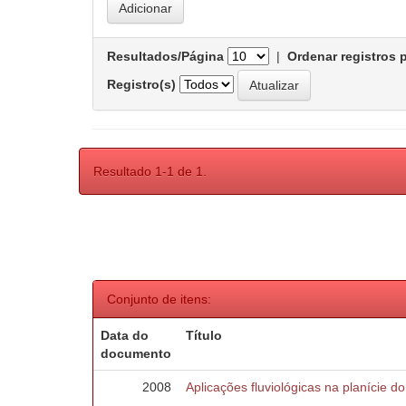
Resultados/Página
|
Ordenar registros 
Registro(s)
Resultado 1-1 de 1.
Conjunto de itens:
Data do
Título
documento
2008
Aplicações fluviológicas na planície d