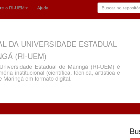
re o RI-UEM
Ajuda
AL DA UNIVERSIDADE ESTADUAL
GÁ (RI-UEM)
a Universidade Estadual de Maringá (RI-UEM) é
ria institucional (científica, técnica, artística e
e Maringá em formato digital.
Bu