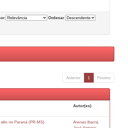
por
Ordenar
Anterior
1
Póximo
Autor(es)
o alto rio Paraná (PR-MS).
Arenas Ibarra,
José Antonio