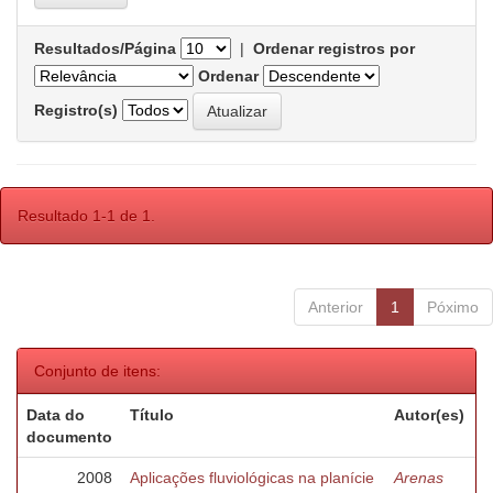
Resultados/Página
|
Ordenar registros por
Ordenar
Registro(s)
Resultado 1-1 de 1.
Anterior
1
Póximo
Conjunto de itens:
Data do
Título
Autor(es)
documento
2008
Aplicações fluviológicas na planície
Arenas