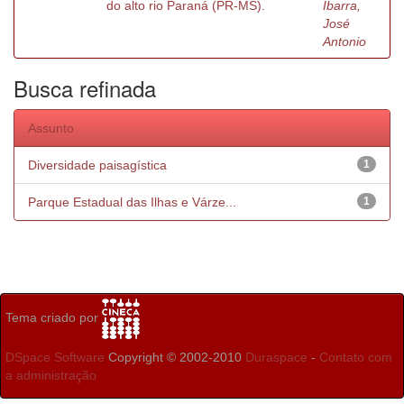
do alto rio Paraná (PR-MS).
Ibarra,
José
Antonio
Busca refinada
Assunto
Diversidade paisagística
1
Parque Estadual das Ilhas e Várze...
1
Tema criado por
DSpace Software
Copyright © 2002-2010
Duraspace
-
Contato com
a administração