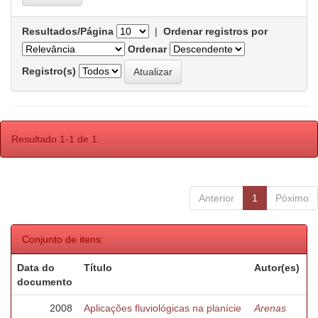
Resultados/Página
|
Ordenar registros por
Ordenar
Registro(s)
Resultado 1-1 de 1.
Anterior
1
Póximo
Conjunto de itens:
Data do
Título
Autor(es)
documento
2008
Aplicações fluviológicas na planície
Arenas