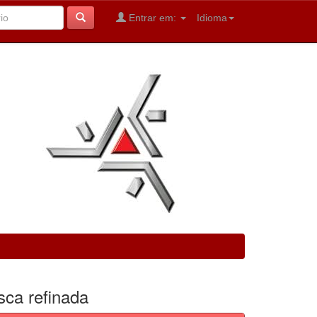
Entrar em:
Idioma
sca refinada