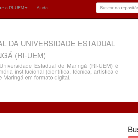
re o RI-UEM
Ajuda
AL DA UNIVERSIDADE ESTADUAL
GÁ (RI-UEM)
a Universidade Estadual de Maringá (RI-UEM) é
ria institucional (científica, técnica, artística e
e Maringá em formato digital.
Bu