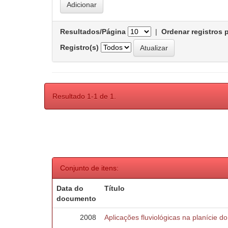
Resultados/Página
|
Ordenar registros 
Registro(s)
Resultado 1-1 de 1.
Conjunto de itens:
Data do
Título
documento
2008
Aplicações fluviológicas na planície d