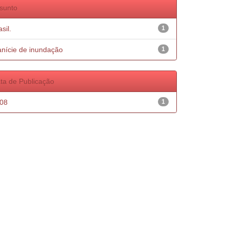
sunto
sil.
1
anície de inundação
1
ta de Publicação
08
1