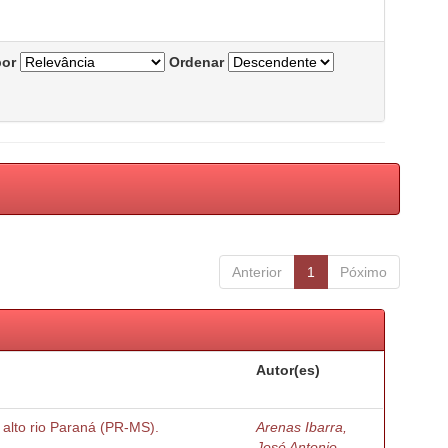
por
Ordenar
Anterior
1
Póximo
Autor(es)
o alto rio Paraná (PR-MS).
Arenas Ibarra,
José Antonio