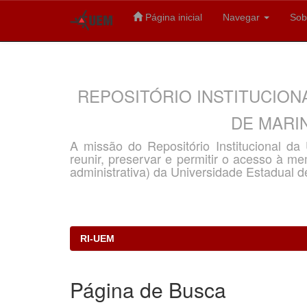
Página inicial
Navegar
Sob
Skip
navigation
REPOSITÓRIO INSTITUCION
DE MARIN
A missão do Repositório Institucional d
reunir, preservar e permitir o acesso à memó
administrativa) da Universidade Estadual d
RI-UEM
Página de Busca