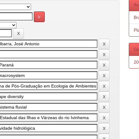
As
Bra
Pl
Da
20