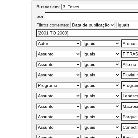
Buscar em:
por
Filtros correntes: