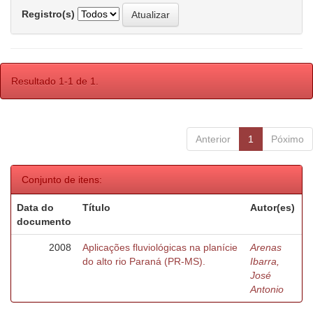
Registro(s)
Resultado 1-1 de 1.
Anterior
1
Póximo
Conjunto de itens:
Data do
Título
Autor(es)
documento
2008
Aplicações fluviológicas na planície
Arenas
do alto rio Paraná (PR-MS).
Ibarra,
José
Antonio