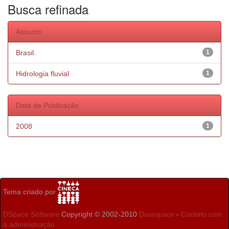
Busca refinada
Assunto
Brasil.
1
Hidrologia fluvial
1
Data de Publicação
2008
1
Tema criado por
DSpace Software
Copyright © 2002-2010
Duraspace
-
Contato com
a administração