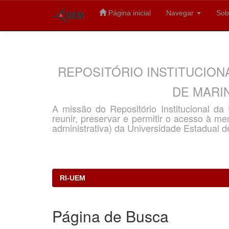
Página inicial
Navegar
Sob
Skip
navigation
REPOSITÓRIO INSTITUCION
DE MARIN
A missão do Repositório Institucional d
reunir, preservar e permitir o acesso à memó
administrativa) da Universidade Estadual d
RI-UEM
Página de Busca