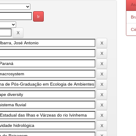
As
Bra
Ci