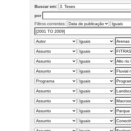
Buscar em:
por
Filtros correntes: