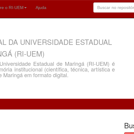
re o RI-UEM
Ajuda
AL DA UNIVERSIDADE ESTADUAL
GÁ (RI-UEM)
a Universidade Estadual de Maringá (RI-UEM) é
ria institucional (científica, técnica, artística e
e Maringá em formato digital.
Bu