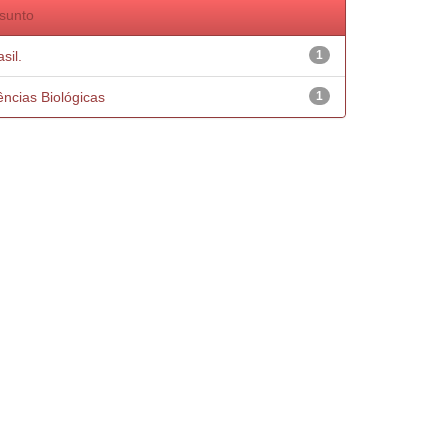
sunto
sil.
1
ências Biológicas
1