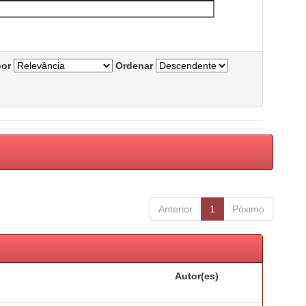
por
Ordenar
Anterior
1
Póximo
Autor(es)