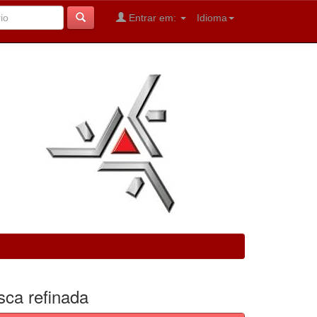
Entrar em:
Idioma
sca refinada