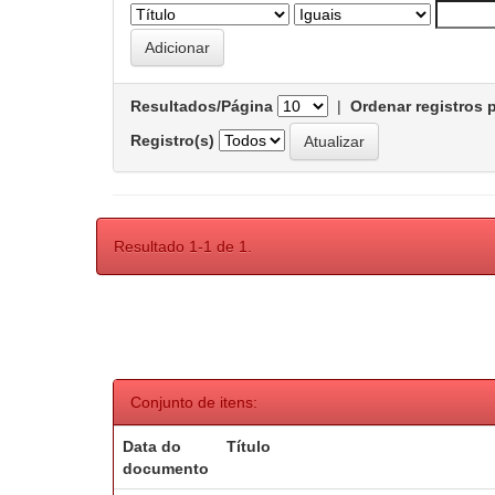
Resultados/Página
|
Ordenar registros 
Registro(s)
Resultado 1-1 de 1.
Conjunto de itens:
Data do
Título
documento