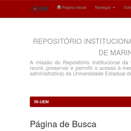
Página inicial
Navegar
Sob
Skip
navigation
REPOSITÓRIO INSTITUCION
DE MARIN
A missão do Repositório Institucional d
reunir, preservar e permitir o acesso à memó
administrativa) da Universidade Estadual d
RI-UEM
Página de Busca