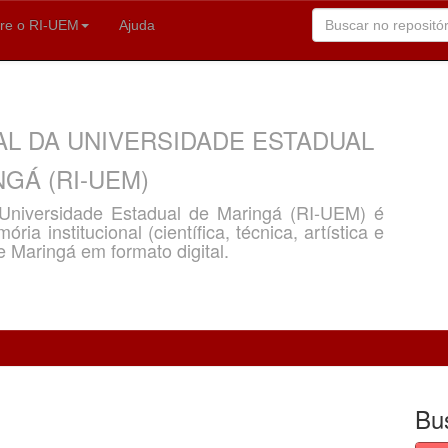
re o RI-UEM
Ajuda
AL DA UNIVERSIDADE ESTADUAL
GÁ (RI-UEM)
a Universidade Estadual de Maringá (RI-UEM) é
ria institucional (científica, técnica, artística e
e Maringá em formato digital.
Bu