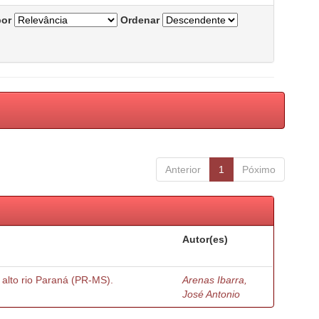
por
Ordenar
Anterior
1
Póximo
Autor(es)
o alto rio Paraná (PR-MS).
Arenas Ibarra,
José Antonio