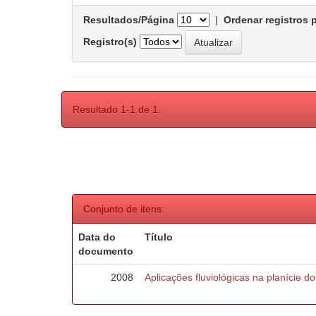
Resultados/Página
|
Ordenar registros 
Registro(s)
Resultado 1-1 de 1.
Conjunto de itens:
Data do
Título
documento
2008
Aplicações fluviológicas na planície d