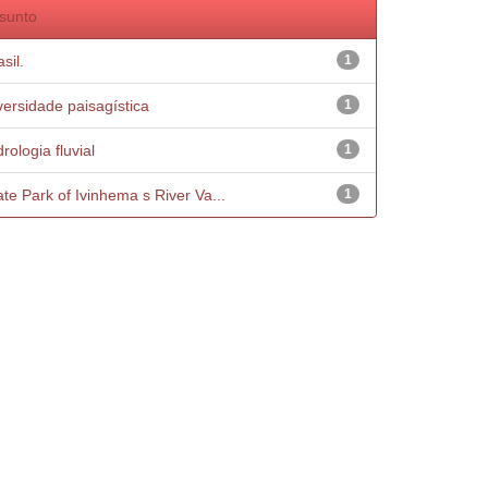
sunto
sil.
1
versidade paisagística
1
rologia fluvial
1
ate Park of Ivinhema s River Va...
1