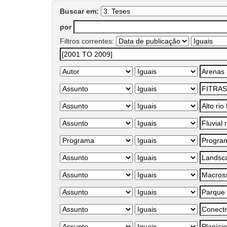
Buscar em:
por
Filtros correntes: