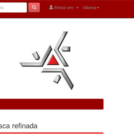
Entrar em:
Idioma
sca refinada