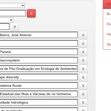
As
Bra
Di
Hid
St