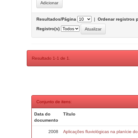
Resultados/Página
|
Ordenar registros 
Registro(s)
Resultado 1-1 de 1.
Conjunto de itens:
Data do
Título
documento
2008
Aplicações fluviológicas na planície d