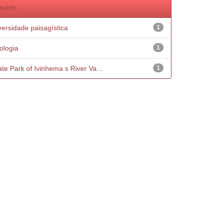
sunto
versidade paisagística
1
ologia
1
ate Park of Ivinhema s River Va...
1