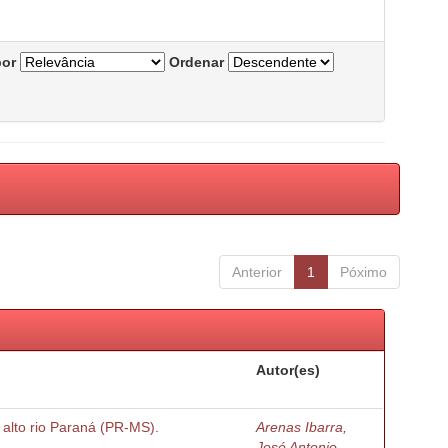
por
Ordenar
Anterior
1
Póximo
Autor(es)
o alto rio Paraná (PR-MS).
Arenas Ibarra,
José Antonio