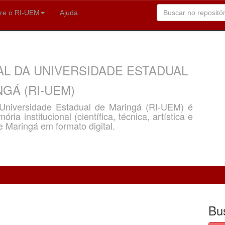
re o RI-UEM
Ajuda
AL DA UNIVERSIDADE ESTADUAL
GÁ (RI-UEM)
a Universidade Estadual de Maringá (RI-UEM) é
ria institucional (científica, técnica, artística e
e Maringá em formato digital.
Bu