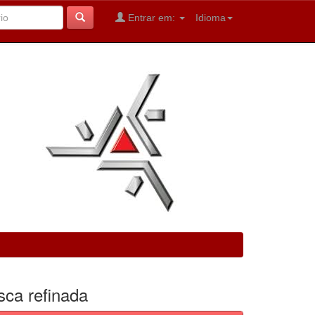
Entrar em:
Idioma
sca refinada