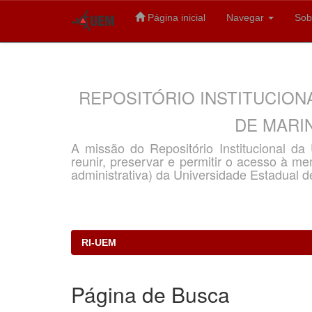
Página inicial
Navegar
Sob
Skip
navigation
REPOSITÓRIO INSTITUCION
DE MARIN
A missão do Repositório Institucional d
reunir, preservar e permitir o acesso à memó
administrativa) da Universidade Estadual d
RI-UEM
Página de Busca