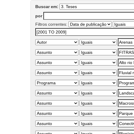
Buscar em:
por
Filtros correntes: