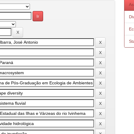
As
Di
Ec
St