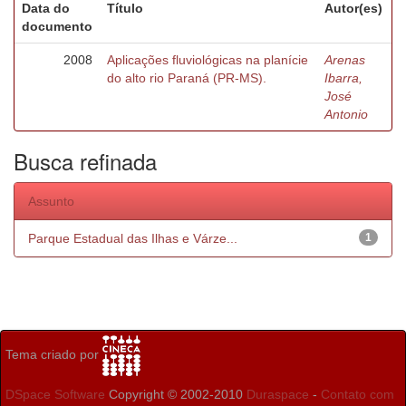
Data do
Título
Autor(es)
documento
2008
Aplicações fluviológicas na planície
Arenas
do alto rio Paraná (PR-MS).
Ibarra,
José
Antonio
Busca refinada
Assunto
Parque Estadual das Ilhas e Várze...
1
Tema criado por
DSpace Software
Copyright © 2002-2010
Duraspace
-
Contato com