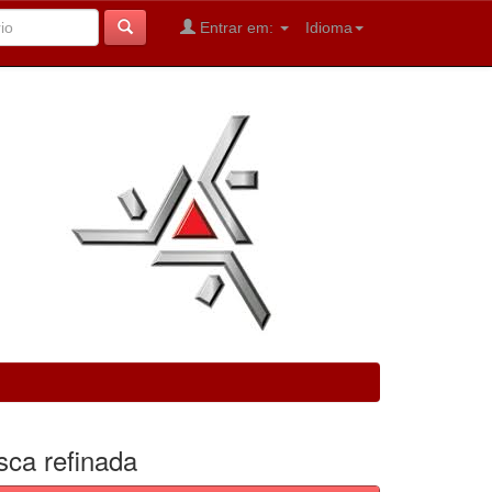
Entrar em:
Idioma
sca refinada