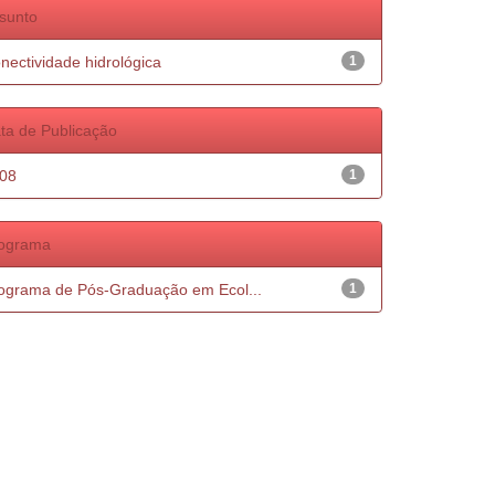
sunto
nectividade hidrológica
1
ta de Publicação
08
1
ograma
ograma de Pós-Graduação em Ecol...
1