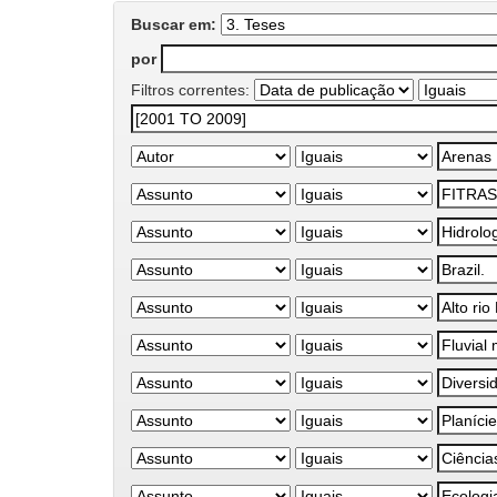
Buscar em:
por
Filtros correntes: