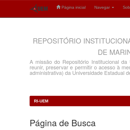
Página inicial
Navegar
Sob
Skip
navigation
REPOSITÓRIO INSTITUCION
DE MARIN
A missão do Repositório Institucional d
reunir, preservar e permitir o acesso à memó
administrativa) da Universidade Estadual d
RI-UEM
Página de Busca