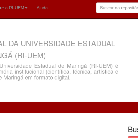
re o RI-UEM
Ajuda
AL DA UNIVERSIDADE ESTADUAL
GÁ (RI-UEM)
a Universidade Estadual de Maringá (RI-UEM) é
ria institucional (científica, técnica, artística e
e Maringá em formato digital.
Bu