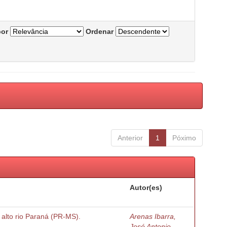
por
Ordenar
Anterior
1
Póximo
Autor(es)
o alto rio Paraná (PR-MS).
Arenas Ibarra,
José Antonio