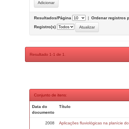
Resultados/Página
|
Ordenar registros 
Registro(s)
Resultado 1-1 de 1.
Conjunto de itens:
Data do
Título
documento
2008
Aplicações fluviológicas na planície d