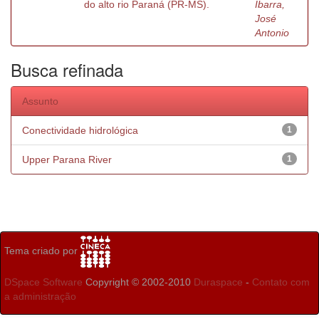
do alto rio Paraná (PR-MS).
Ibarra,
José
Antonio
Busca refinada
Assunto
Conectividade hidrológica
1
Upper Parana River
1
Tema criado por
DSpace Software
Copyright © 2002-2010
Duraspace
-
Contato com
a administração