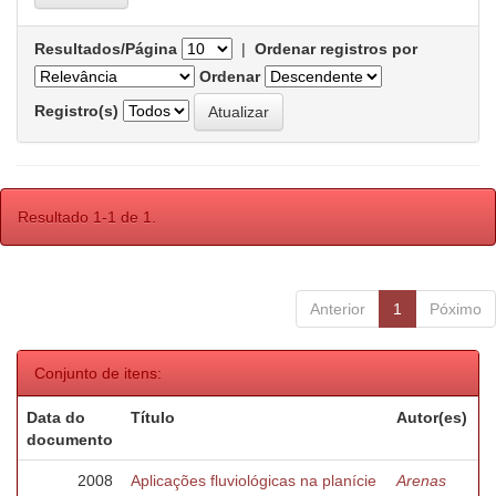
Resultados/Página
|
Ordenar registros por
Ordenar
Registro(s)
Resultado 1-1 de 1.
Anterior
1
Póximo
Conjunto de itens:
Data do
Título
Autor(es)
documento
2008
Aplicações fluviológicas na planície
Arenas