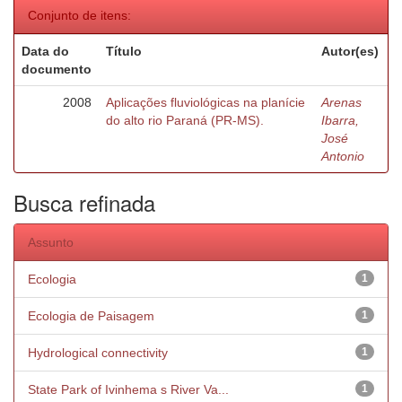
Conjunto de itens:
Data do
Título
Autor(es)
documento
2008
Aplicações fluviológicas na planície
Arenas
do alto rio Paraná (PR-MS).
Ibarra,
José
Antonio
Busca refinada
Assunto
Ecologia
1
Ecologia de Paisagem
1
Hydrological connectivity
1
State Park of Ivinhema s River Va...
1