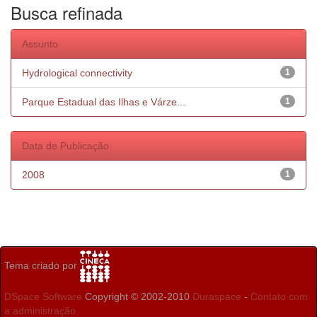
Busca refinada
Assunto
Hydrological connectivity
1
Parque Estadual das Ilhas e Várze...
1
Data de Publicação
2008
1
Tema criado por
DSpace Software
Copyright © 2002-2010
Duraspace
-
Contato com
a administração