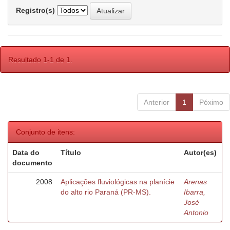
Registro(s)
Resultado 1-1 de 1.
Anterior
1
Póximo
Conjunto de itens:
Data do
Título
Autor(es)
documento
2008
Aplicações fluviológicas na planície
Arenas
do alto rio Paraná (PR-MS).
Ibarra,
José
Antonio