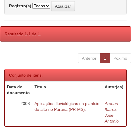
Registro(s)
Resultado 1-1 de 1.
Anterior
1
Póximo
Conjunto de itens:
Data do
Título
Autor(es)
documento
2008
Aplicações fluviológicas na planície
Arenas
do alto rio Paraná (PR-MS).
Ibarra,
José
Antonio