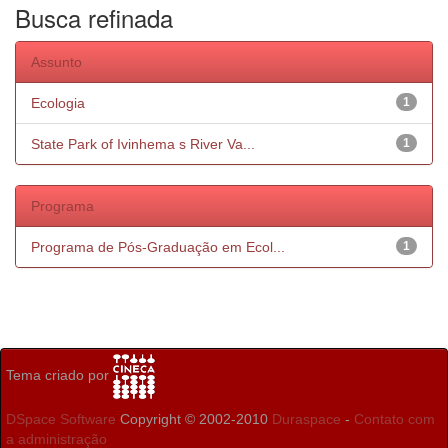
Busca refinada
Assunto
Ecologia
1
State Park of Ivinhema s River Va...
1
Programa
Programa de Pós-Graduação em Ecol...
1
Tema criado por
DSpace Software
Copyright © 2002-2010
Duraspace
-
Contato com
a administração