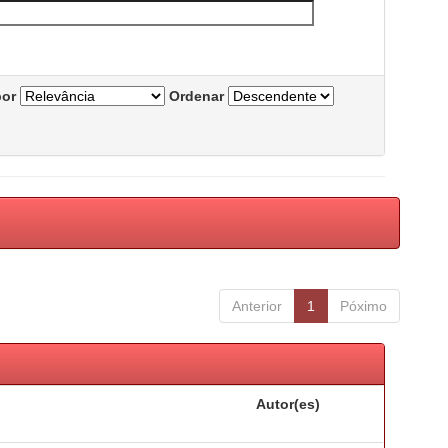
por
Ordenar
Anterior
1
Póximo
Autor(es)