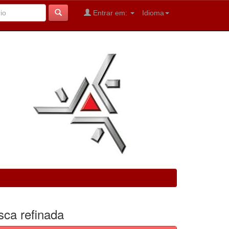
Entrar em:
Idioma
sca refinada