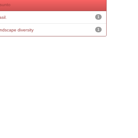
sunto
sil.
1
ndscape diversity
1