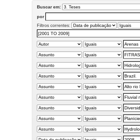
Buscar em:
por
Filtros correntes: