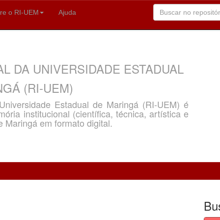
re o RI-UEM
Ajuda
AL DA UNIVERSIDADE ESTADUAL
GÁ (RI-UEM)
a Universidade Estadual de Maringá (RI-UEM) é
ria institucional (científica, técnica, artística e
e Maringá em formato digital.
Bu