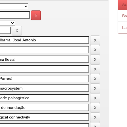
As
Bra
La