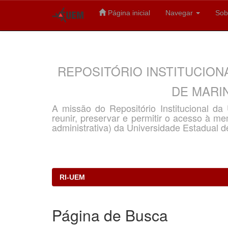
Página inicial
Navegar
Sob
Skip
navigation
REPOSITÓRIO INSTITUCION
DE MARIN
A missão do Repositório Institucional d
reunir, preservar e permitir o acesso à memó
administrativa) da Universidade Estadual d
RI-UEM
Página de Busca