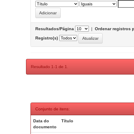
Resultados/Página
|
Ordenar registros 
Registro(s)
Resultado 1-1 de 1.
Conjunto de itens:
Data do
Título
documento