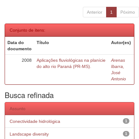
Anterior
1
Póximo
Conjunto de itens:
Data do
Título
Autor(es)
documento
2008
Aplicações fluviológicas na planície
Arenas
do alto rio Paraná (PR-MS).
Ibarra,
José
Antonio
Busca refinada
Assunto
Conectividade hidrológica
1
Landscape diversity
1