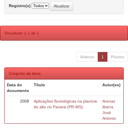
Registro(s)
Resultado 1-1 de 1.
Anterior
1
Póximo
Conjunto de itens:
Data do
Título
Autor(es)
documento
2008
Aplicações fluviológicas na planície
Arenas
do alto rio Paraná (PR-MS).
Ibarra,
José
Antonio