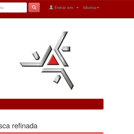
Entrar em:
Idioma
sca refinada