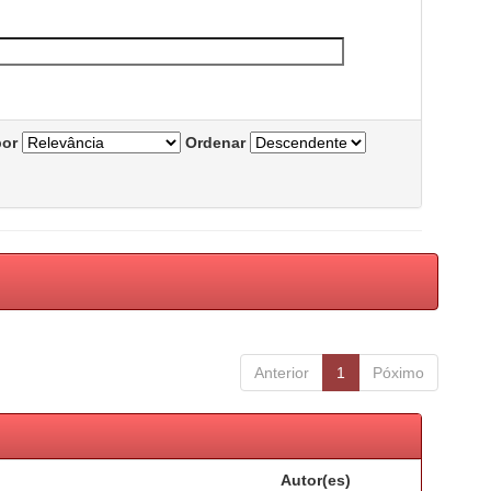
por
Ordenar
Anterior
1
Póximo
Autor(es)