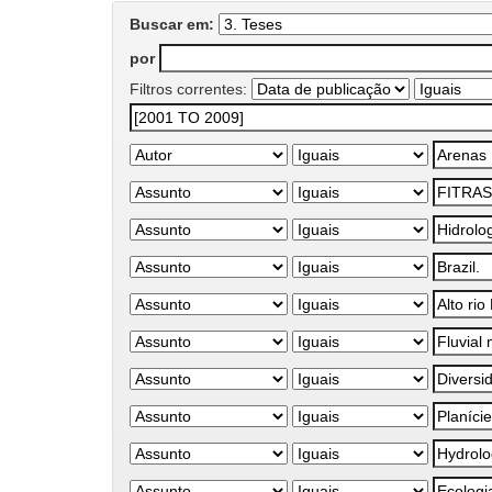
Buscar em:
por
Filtros correntes: