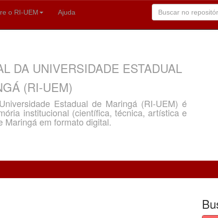
re o RI-UEM
Ajuda
AL DA UNIVERSIDADE ESTADUAL
GÁ (RI-UEM)
a Universidade Estadual de Maringá (RI-UEM) é
ria institucional (científica, técnica, artística e
e Maringá em formato digital.
Bu