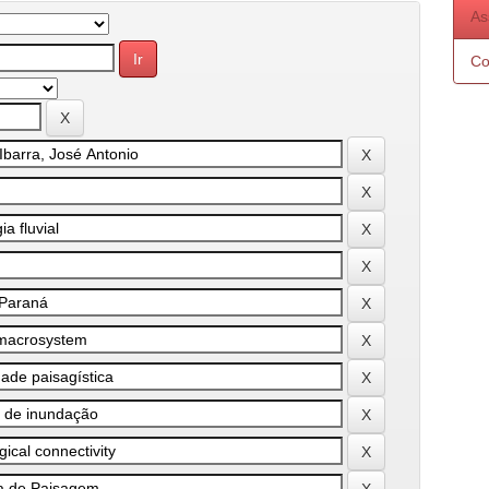
As
Co