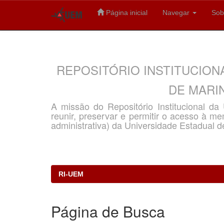
Página inicial
Navegar
Sob
Skip
navigation
REPOSITÓRIO INSTITUCION
DE MARIN
A missão do Repositório Institucional d
reunir, preservar e permitir o acesso à memó
administrativa) da Universidade Estadual d
RI-UEM
Página de Busca