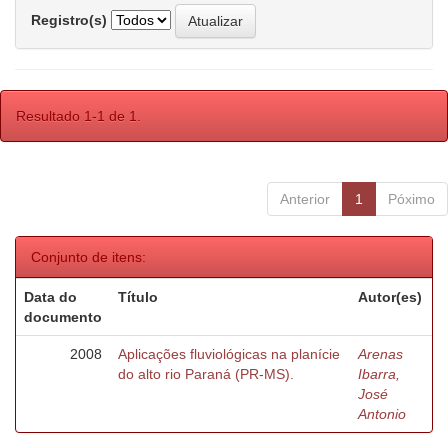
Registro(s)
Resultado 1-1 de 1.
Anterior
1
Póximo
Conjunto de itens:
Data do
Título
Autor(es)
documento
2008
Aplicações fluviológicas na planície
Arenas
do alto rio Paraná (PR-MS).
Ibarra,
José
Antonio