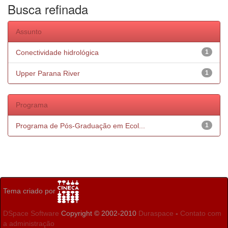
Busca refinada
Assunto
Conectividade hidrológica
1
Upper Parana River
1
Programa
Programa de Pós-Graduação em Ecol...
1
Tema criado por
DSpace Software
Copyright © 2002-2010
Duraspace
-
Contato com
a administração