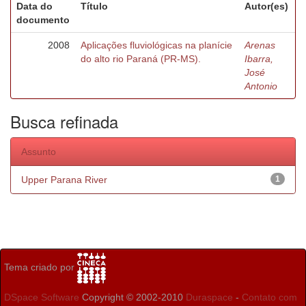
Data do
Título
Autor(es)
documento
2008
Aplicações fluviológicas na planície
Arenas
do alto rio Paraná (PR-MS).
Ibarra,
José
Antonio
Busca refinada
Assunto
Upper Parana River
1
Tema criado por
DSpace Software
Copyright © 2002-2010
Duraspace
-
Contato com