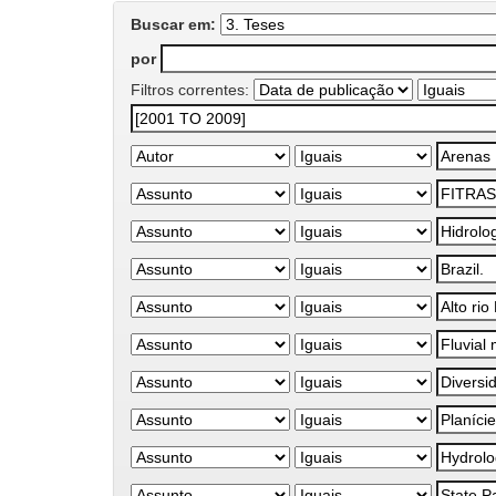
Buscar em:
por
Filtros correntes: