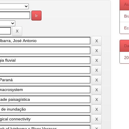
As
Bra
Ec
Da
20