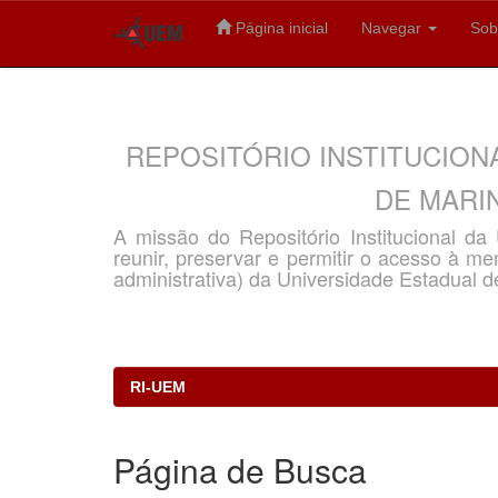
Página inicial
Navegar
Sob
Skip
navigation
REPOSITÓRIO INSTITUCION
DE MARIN
A missão do Repositório Institucional d
reunir, preservar e permitir o acesso à memó
administrativa) da Universidade Estadual d
RI-UEM
Página de Busca