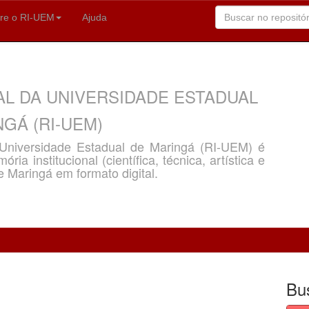
re o RI-UEM
Ajuda
AL DA UNIVERSIDADE ESTADUAL
GÁ (RI-UEM)
a Universidade Estadual de Maringá (RI-UEM) é
ria institucional (científica, técnica, artística e
e Maringá em formato digital.
Bu