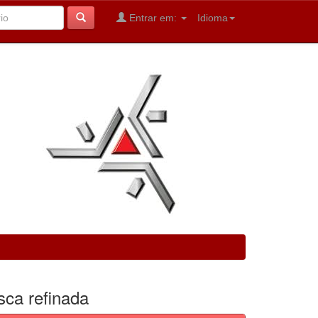
Entrar em:
Idioma
sca refinada