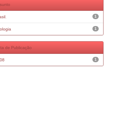
sunto
sil.
1
ologia
1
ta de Publicação
08
1