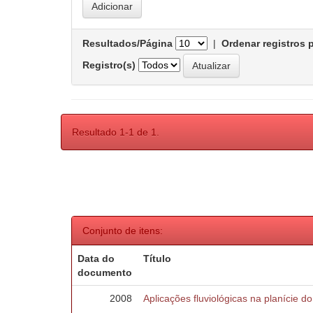
Resultados/Página
|
Ordenar registros 
Registro(s)
Resultado 1-1 de 1.
Conjunto de itens:
Data do
Título
documento
2008
Aplicações fluviológicas na planície d