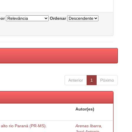
por
Ordenar
Anterior
1
Póximo
Autor(es)
o alto rio Paraná (PR-MS).
Arenas Ibarra,
José Antonio