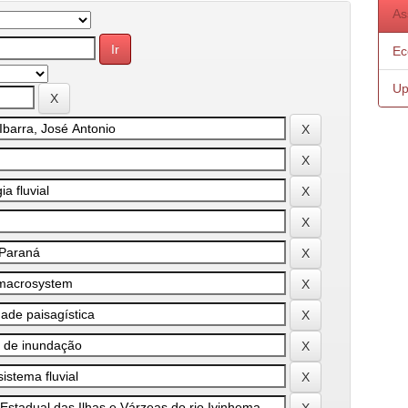
As
Ec
Up