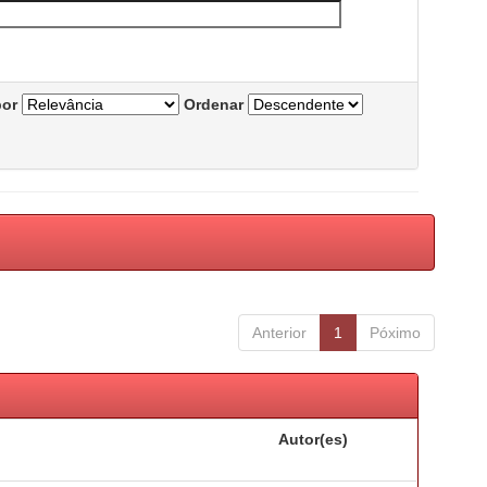
por
Ordenar
Anterior
1
Póximo
Autor(es)