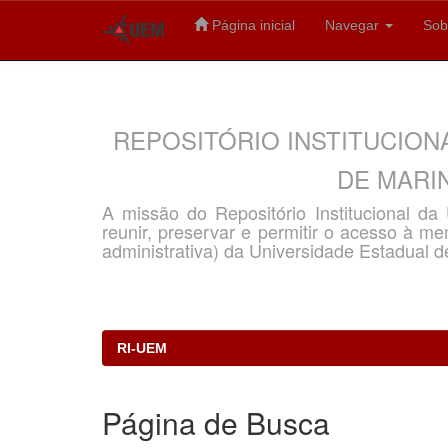
Página inicial
Navegar
Sob
Skip
navigation
REPOSITÓRIO INSTITUCION
DE MARIN
A missão do Repositório Institucional d
reunir, preservar e permitir o acesso à memó
administrativa) da Universidade Estadual d
RI-UEM
Página de Busca