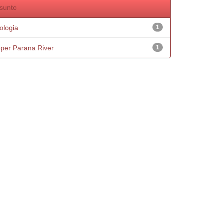
sunto
ologia
1
per Parana River
1