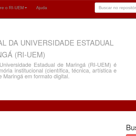
re o RI-UEM
Ajuda
AL DA UNIVERSIDADE ESTADUAL
GÁ (RI-UEM)
a Universidade Estadual de Maringá (RI-UEM) é
ria institucional (científica, técnica, artística e
e Maringá em formato digital.
Bu