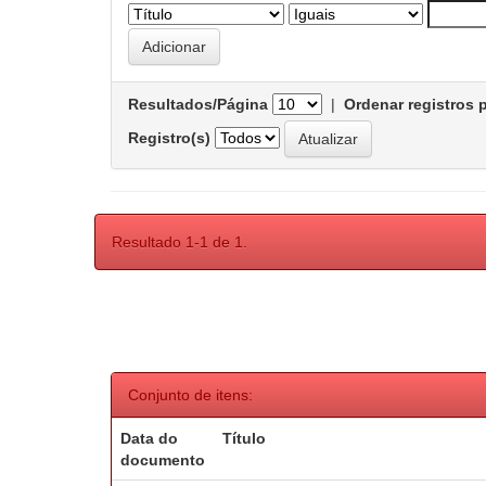
Resultados/Página
|
Ordenar registros 
Registro(s)
Resultado 1-1 de 1.
Conjunto de itens:
Data do
Título
documento