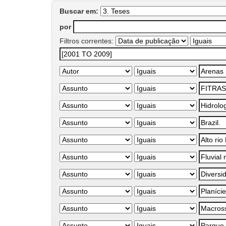
Buscar em:
por
Filtros correntes: