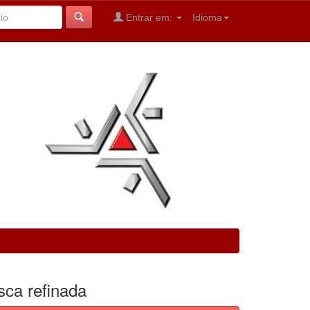
Entrar em:
Idioma
sca refinada