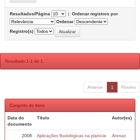
Resultados/Página
|
Ordenar registros por
Ordenar
Registro(s)
Resultado 1-1 de 1.
Anterior
1
Póximo
Conjunto de itens:
Data do
Título
Autor(es)
documento
2008
Aplicações fluviológicas na planície
Arenas