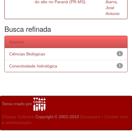
do alto rio Paraná (PR-MS).
Ibarra,
José
Antonio
Busca refinada
Assunto
Ciências Biológicas
1
Conectividade hidrológica
1
Tema criado por
DSpace Software
Copyright © 2002-2010
Duraspace
-
Contato com
a administração