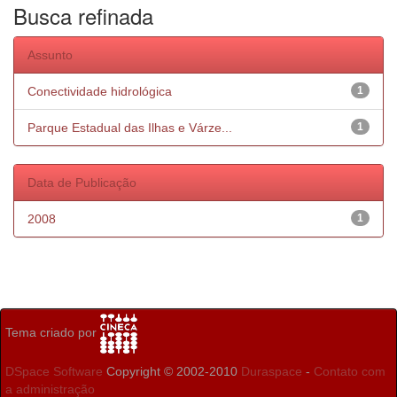
Busca refinada
Assunto
Conectividade hidrológica
1
Parque Estadual das Ilhas e Várze...
1
Data de Publicação
2008
1
Tema criado por
DSpace Software
Copyright © 2002-2010
Duraspace
-
Contato com
a administração