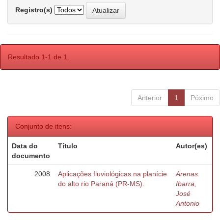
Registro(s)
Resultado 1-1 de 1.
Anterior
1
Póximo
Conjunto de itens:
Data do
Título
Autor(es)
documento
2008
Aplicações fluviológicas na planície
Arenas
do alto rio Paraná (PR-MS).
Ibarra,
José
Antonio