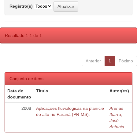
Registro(s)
Resultado 1-1 de 1.
Anterior
1
Póximo
Conjunto de itens:
Data do
Título
Autor(es)
documento
2008
Aplicações fluviológicas na planície
Arenas
do alto rio Paraná (PR-MS).
Ibarra,
José
Antonio