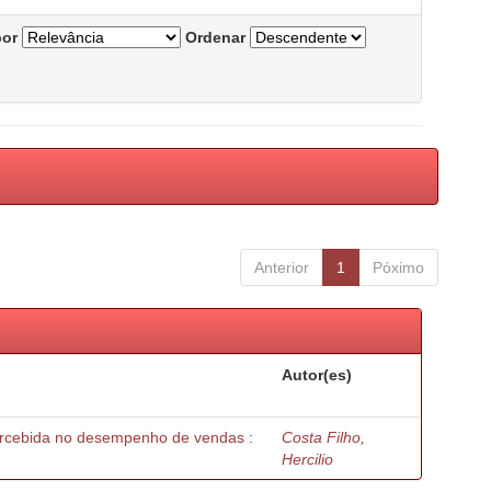
por
Ordenar
Anterior
1
Póximo
Autor(es)
percebida no desempenho de vendas :
Costa Filho,
Hercilio