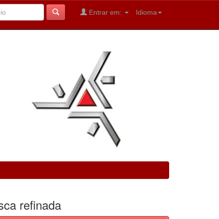
Entrar em:
Idioma
sca refinada