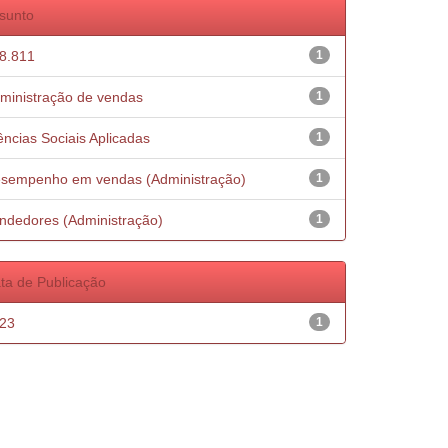
sunto
8.811
1
ministração de vendas
1
ências Sociais Aplicadas
1
sempenho em vendas (Administração)
1
ndedores (Administração)
1
ta de Publicação
23
1