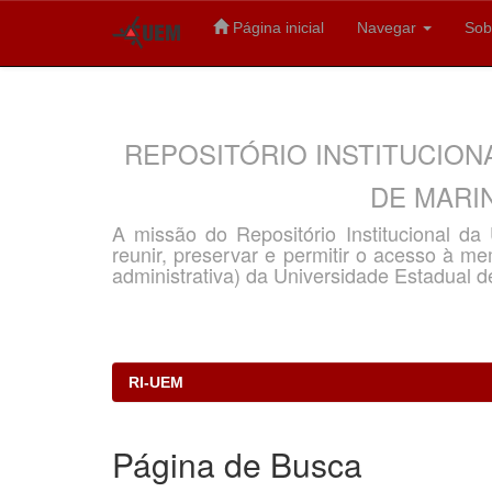
Página inicial
Navegar
Sob
Skip
navigation
REPOSITÓRIO INSTITUCION
DE MARIN
A missão do Repositório Institucional d
reunir, preservar e permitir o acesso à memó
administrativa) da Universidade Estadual d
RI-UEM
Página de Busca