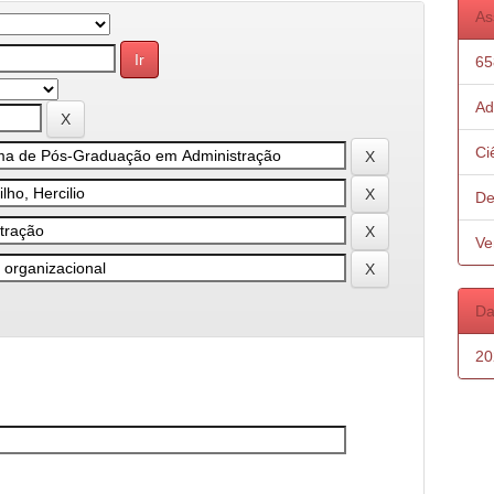
As
65
Ad
Ci
De
Ve
Da
20