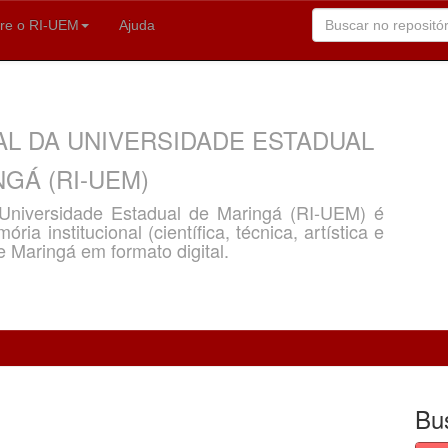
re o RI-UEM
Ajuda
AL DA UNIVERSIDADE ESTADUAL
GÁ (RI-UEM)
a Universidade Estadual de Maringá (RI-UEM) é
ria institucional (científica, técnica, artística e
e Maringá em formato digital.
Bu