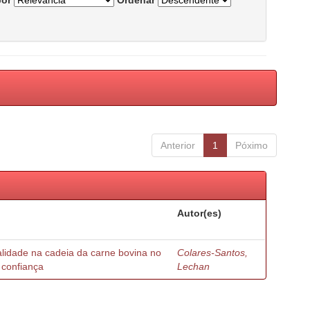
por
Ordenar
Anterior
1
Póximo
Autor(es)
ualidade na cadeia da carne bovina no
Colares-Santos,
 confiança
Lechan