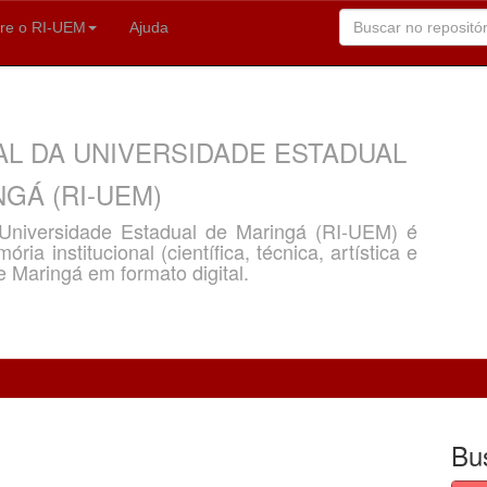
re o RI-UEM
Ajuda
AL DA UNIVERSIDADE ESTADUAL
GÁ (RI-UEM)
a Universidade Estadual de Maringá (RI-UEM) é
ria institucional (científica, técnica, artística e
e Maringá em formato digital.
Bu