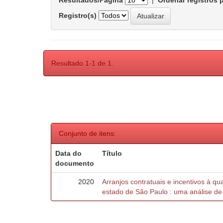
Resultados/Página
|
Ordenar registros 
Registro(s)
Resultado 1-1 de 1.
Conjunto de itens:
Data do
Título
documento
2020
Arranjos contratuais e incentivos à q
estado de São Paulo : uma análise de