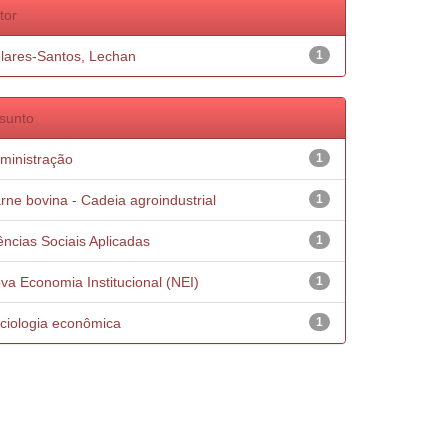
tor
lares-Santos, Lechan
1
sunto
ministração
1
rne bovina - Cadeia agroindustrial
1
ências Sociais Aplicadas
1
va Economia Institucional (NEI)
1
ciologia econômica
1