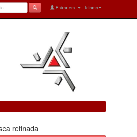
Entrar em:
Idioma
sca refinada