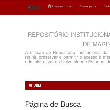
Página inicial
Navegar
Sob
Skip
navigation
REPOSITÓRIO INSTITUCION
DE MARIN
A missão do Repositório Institucional d
reunir, preservar e permitir o acesso à memó
administrativa) da Universidade Estadual d
RI-UEM
Página de Busca