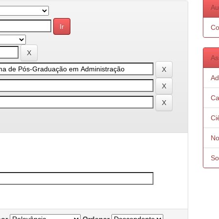
Au
Co
As
Ad
Ca
Ci
No
So